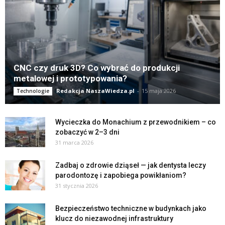
CNC czy druk 3D? Co wybrać do produkcji
metalowej i prototypowania?
Redakcja NaszaWiedza.pl
-
15 maja 2026
Technologie
Wycieczka do Monachium z przewodnikiem – co
zobaczyć w 2–3 dni
31 marca 2026
Zadbaj o zdrowie dziąseł — jak dentysta leczy
parodontozę i zapobiega powikłaniom?
31 stycznia 2026
Bezpieczeństwo techniczne w budynkach jako
klucz do niezawodnej infrastruktury