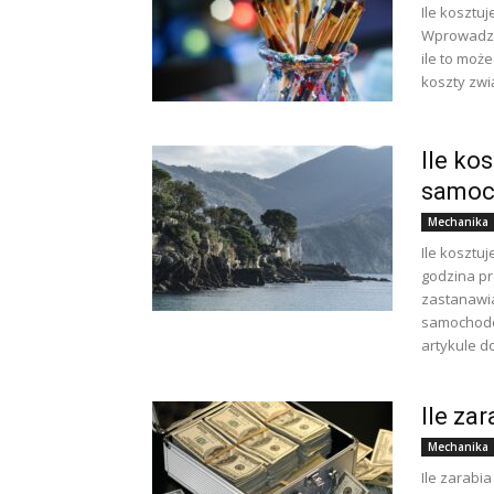
Ile kosztu
Wprowadzen
ile to moż
koszty zwi
Ile ko
samoc
Mechanika
Ile kosztu
godzina p
zastanawia
samochodow
artykule do
Ile za
Mechanika
Ile zarabi