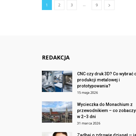
...
1
2
3
9
REDAKCJA
CNC czy druk 3D? Co wybrać 
produkcji metalowej i
prototypowania?
15 maja 2026
Wycieczka do Monachium z
przewodnikiem – co zobaczy
w 2–3 dni
31 marca 2026
Zadbaj o zdrowie dziąseł — j