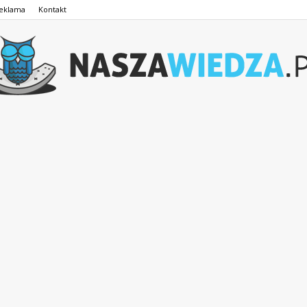
eklama
Kontakt
NaszaWiedza.pl