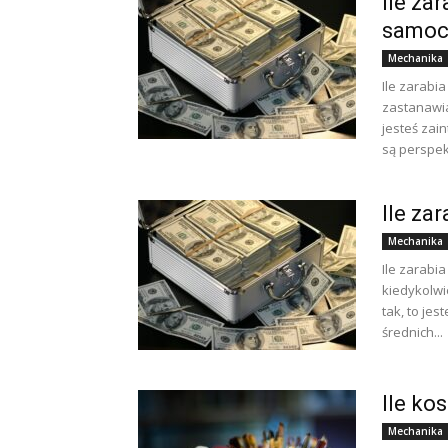
Ile za
samoc
Mechanika
Ile zarabi
zastanawia
jesteś zai
są perspek
Ile za
Mechanika
Ile zarabi
kiedykolwie
tak, to je
średnich...
Ile ko
Mechanika