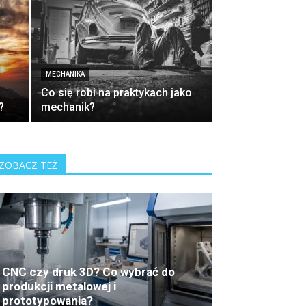
MECHANIKA
Co się robi na praktykach jako
?
mechanik?
ZOBACZ TEŻ
CNC czy druk 3D? Co wybrać do
produkcji metalowej i
prototypowania?