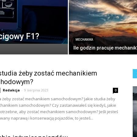
ścigowy F1?
MECHANIKA
Ile godzin pracuje mechanik
studia żeby zostać mechanikiem
chodowym?
Redakcja
-
9 sierpnia 2023
0
ia żeby zostać mechanikiem samochodowym? Jakie studia żeby
hanikiem samochodowym? Czy zastanawiałeś się kiedyś, jakie
potrzebne, aby zostać mechanikiem samochodowym? Jeśli jesteś
wany naprawą i konserwacją pojazdów, to jesteś...