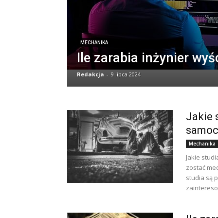
MECHANIKA
Ile zarabia inżynier wy
Redakcja
-
9 lipca 2024
Jakie 
samo
Mechanika
Jakie stud
zostać mec
studia są 
zaintereso