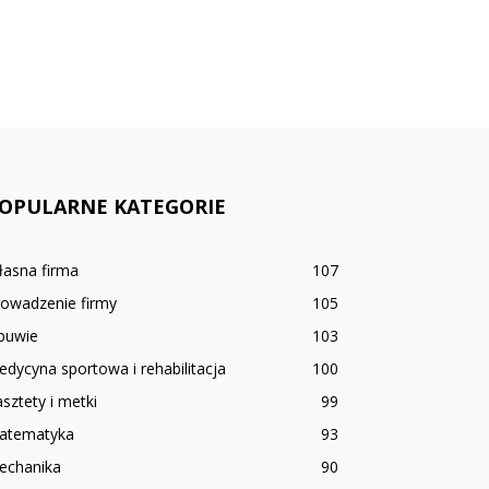
OPULARNE KATEGORIE
łasna firma
107
rowadzenie firmy
105
buwie
103
dycyna sportowa i rehabilitacja
100
sztety i metki
99
atematyka
93
echanika
90