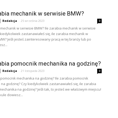
rabia mechanik w serwisie BMW?
Redakcja
-
25 września 2023
0
a mechanik w serwisie BMW? Ile zarabia mechanik w serwisie
iedykolwiek zastanawiałeś się, ile zarabia mechanik w
MW? Jeśli jesteś zainteresowany pracą w tej branży lub po
sz...
rabia pomocnik mechanika na godzinę?
Redakcja
-
21 listopada 2023
0
a pomocnik mechanika na godzinę? Ile zarabia pomocnik
na godzinę? Czy kiedykolwiek zastanawiałeś się, ile zarabia
echanika na godzinę? Jeśli tak, to jesteś we właściwym miejscu!
kule dowiesz...