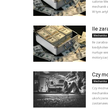
salonie Me
mechanik w
W tym arty
Ile za
Mechanika
Ile zarabi
kiedykolwi
nurtuje wi
motoryzacyj
Czy m
Mechanika
Czy można
mechanikie
ukończeniu
zastanawia