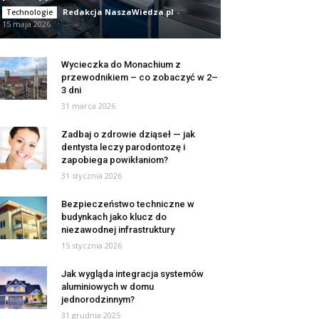
Redakcja NaszaWiedza.pl
-
Technologie
15 maja 2026
Wycieczka do Monachium z
przewodnikiem – co zobaczyć w 2–
3 dni
31 marca 2026
Zadbaj o zdrowie dziąseł — jak
dentysta leczy parodontozę i
zapobiega powikłaniom?
31 stycznia 2026
Bezpieczeństwo techniczne w
budynkach jako klucz do
niezawodnej infrastruktury
15 stycznia 2026
Jak wygląda integracja systemów
aluminiowych w domu
jednorodzinnym?
31 grudnia 2025