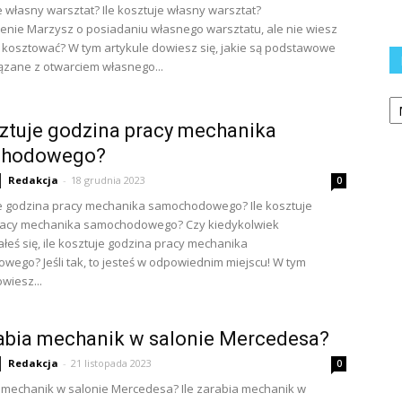
je własny warsztat? Ile kosztuje własny warsztat?
ie Marzysz o posiadaniu własnego warsztatu, ale nie wiesz
e kosztować? W tym artykule dowiesz się, jakie są podstawowe
ązane z otwarciem własnego...
Ka
sztuje godzina pracy mechanika
hodowego?
Redakcja
-
18 grudnia 2023
0
je godzina pracy mechanika samochodowego? Ile kosztuje
racy mechanika samochodowego? Czy kiedykolwiek
łeś się, ile kosztuje godzina pracy mechanika
ego? Jeśli tak, to jesteś w odpowiednim miejscu! W tym
wiesz...
rabia mechanik w salonie Mercedesa?
Redakcja
-
21 listopada 2023
0
a mechanik w salonie Mercedesa? Ile zarabia mechanik w