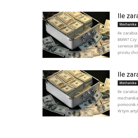
Ile za
Mechanika
Ile zarabi
BMW? Czy k
serwisie B
prostu chce
Ile za
Mechanika
Ile zarabi
mechanika 
pomocnik m
W tym arty