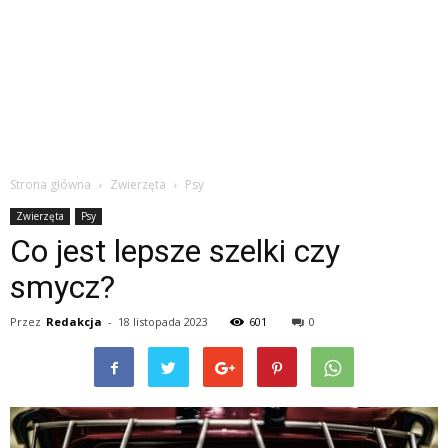
Strona główna
Zwierzęta
Psy
Zwierzęta
Psy
Co jest lepsze szelki czy
smycz?
Przez
Redakcja
-
18 listopada 2023
601
0