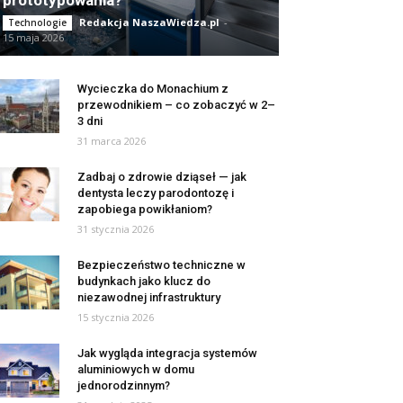
prototypowania?
Redakcja NaszaWiedza.pl
-
Technologie
15 maja 2026
Wycieczka do Monachium z
przewodnikiem – co zobaczyć w 2–
3 dni
31 marca 2026
Zadbaj o zdrowie dziąseł — jak
dentysta leczy parodontozę i
zapobiega powikłaniom?
31 stycznia 2026
Bezpieczeństwo techniczne w
budynkach jako klucz do
niezawodnej infrastruktury
15 stycznia 2026
Jak wygląda integracja systemów
aluminiowych w domu
jednorodzinnym?