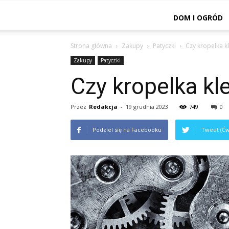
DOM I OGRÓD
Strona główna
Zakupy
Patyczki
Czy kropelka kl
Zakupy
Patyczki
Czy kropelka kl
Przez
Redakcja
-
19 grudnia 2023
749
0
Podziel się na Facebooku
Tweet (Ćw