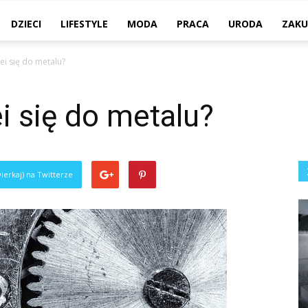
DZIECI
LIFESTYLE
MODA
PRACA
URODA
ZAKU
ei się do metalu?
ei się do metalu?
ierkaj) na Twitterze