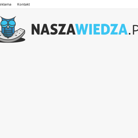
eklama
Kontakt
NaszaWiedza.pl