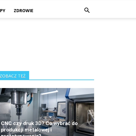
PY
ZDROWIE
ZOBACZ TEŻ
CNC czy druk 3D? Co wybrać do
produkcji metalowej i