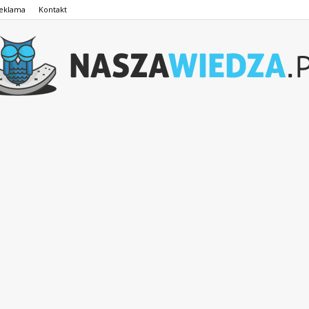
eklama
Kontakt
NaszaWiedza.pl