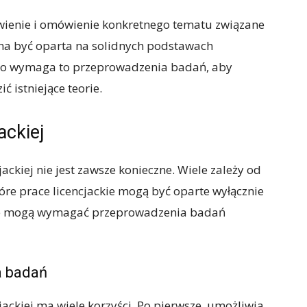
tawienie i omówienie konkretnego tematu związane
nna być oparta na solidnych podstawach
ęsto wymaga to przeprowadzenia badań, aby
 istniejące teorie.
ackiej
ckiej nie jest zawsze konieczne. Wiele zależy od
óre prace licencjackie mogą być oparte wyłącznie
inne mogą wymagać przeprowadzenia badań
a badań
ackiej ma wiele korzyści. Po pierwsze, umożliwia