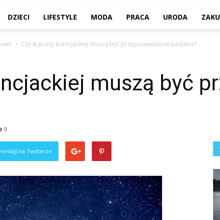
DZIECI
LIFESTYLE
MODA
PRACA
URODA
ZAKU
kowe
Czy w pracy licencjackiej muszą być przeprowadzone badania?
cencjackiej muszą być 
0
ierkaj) na Twitterze