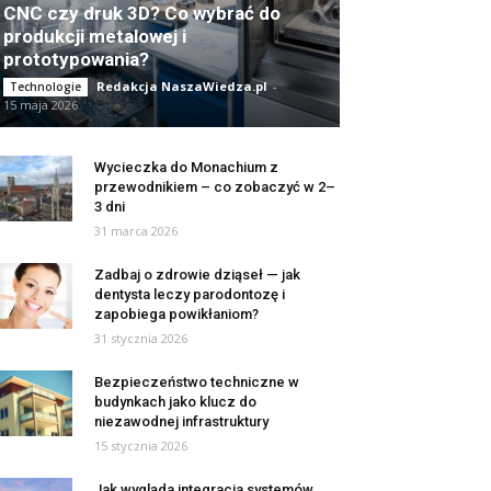
CNC czy druk 3D? Co wybrać do
produkcji metalowej i
prototypowania?
Redakcja NaszaWiedza.pl
-
Technologie
15 maja 2026
Wycieczka do Monachium z
przewodnikiem – co zobaczyć w 2–
3 dni
31 marca 2026
Zadbaj o zdrowie dziąseł — jak
dentysta leczy parodontozę i
zapobiega powikłaniom?
31 stycznia 2026
Bezpieczeństwo techniczne w
budynkach jako klucz do
niezawodnej infrastruktury
15 stycznia 2026
Jak wygląda integracja systemów