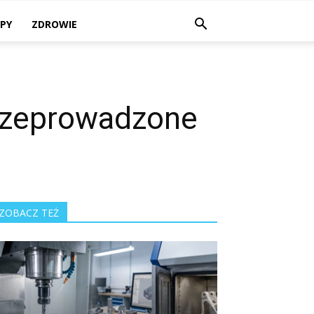
PY
ZDROWIE
przeprowadzone
ZOBACZ TEŻ