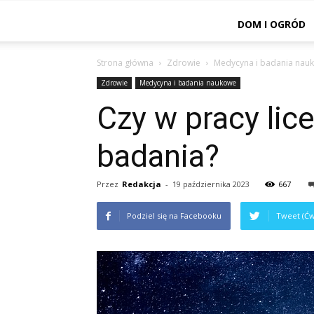
DOM I OGRÓD
Strona główna
Zdrowie
Medycyna i badania nau
Zdrowie
Medycyna i badania naukowe
Czy w pracy li
badania?
Przez
Redakcja
-
19 października 2023
667
Podziel się na Facebooku
Tweet (Ćw