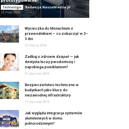
prototypowania?
Redakcja NaszaWiedza.pl
-
Technologie
15 maja 2026
Wycieczka do Monachium z
przewodnikiem – co zobaczyć w 2–
3 dni
31 marca 2026
Zadbaj o zdrowie dziąseł — jak
dentysta leczy parodontozę i
zapobiega powikłaniom?
31 stycznia 2026
Bezpieczeństwo techniczne w
budynkach jako klucz do
niezawodnej infrastruktury
15 stycznia 2026
Jak wygląda integracja systemów
aluminiowych w domu
jednorodzinnym?