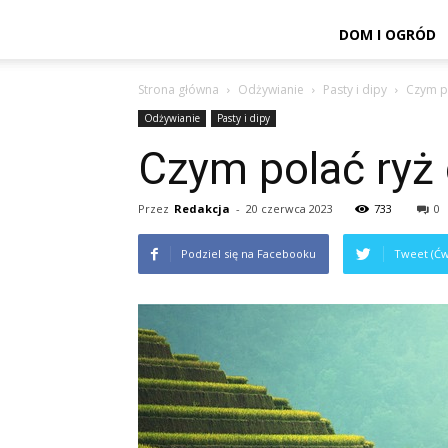
DOM I OGRÓD
Strona główna
Odżywianie
Pasty i dipy
Czym p
Odżywianie
Pasty i dipy
Czym polać ryż
Przez
Redakcja
-
20 czerwca 2023
733
0
Podziel się na Facebooku
Tweet (Ćw