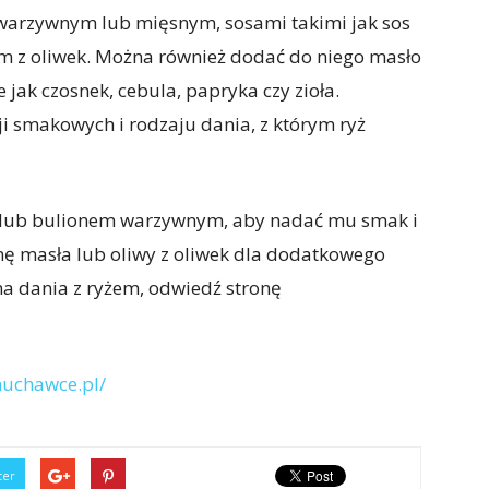
warzywnym lub mięsnym, sosami takimi jak sos
ejem z oliwek. Można również dodać do niego masło
e jak czosnek, cebula, papryka czy zioła.
ji smakowych i rodzaju dania, z którym ryż
ą lub bulionem warzywnym, aby nadać mu smak i
ę masła lub oliwy z oliwek dla dodatkowego
a dania z ryżem, odwiedź stronę
uchawce.pl/
ter