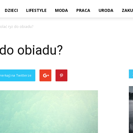
DZIECI
LIFESTYLE
MODA
PRACA
URODA
ZAKU
olać ryż do obiadu?
 do obiadu?
ierkaj) na Twitterze