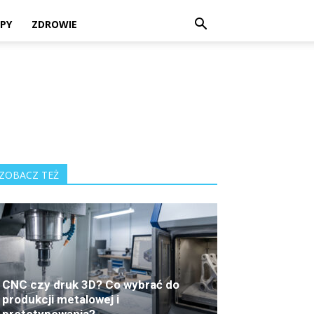
PY
ZDROWIE
ZOBACZ TEŻ
CNC czy druk 3D? Co wybrać do
produkcji metalowej i