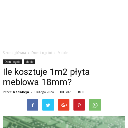
Strona główna
Dom i ogród
Meble
Dom i ogród
Meble
Ile kosztuje 1m2 płyta
meblowa 18mm?
Przez
Redakcja
-
8 lutego 2024
707
0