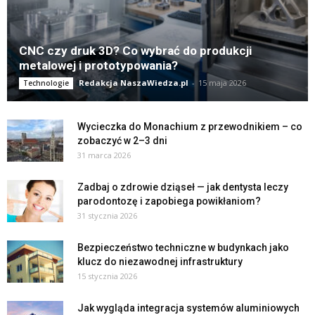
CNC czy druk 3D? Co wybrać do produkcji
metalowej i prototypowania?
Redakcja NaszaWiedza.pl
-
15 maja 2026
Technologie
Wycieczka do Monachium z przewodnikiem – co
zobaczyć w 2–3 dni
31 marca 2026
Zadbaj o zdrowie dziąseł — jak dentysta leczy
parodontozę i zapobiega powikłaniom?
31 stycznia 2026
Bezpieczeństwo techniczne w budynkach jako
klucz do niezawodnej infrastruktury
15 stycznia 2026
Jak wygląda integracja systemów aluminiowych