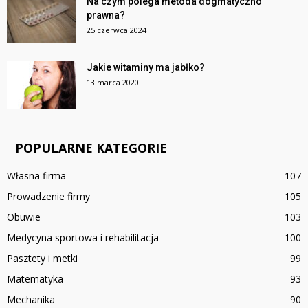
Na czym polega metoda dogmatyczno
prawna?
25 czerwca 2024
Jakie witaminy ma jabłko?
13 marca 2020
POPULARNE KATEGORIE
Własna firma
107
Prowadzenie firmy
105
Obuwie
103
Medycyna sportowa i rehabilitacja
100
Pasztety i metki
99
Matematyka
93
Mechanika
90