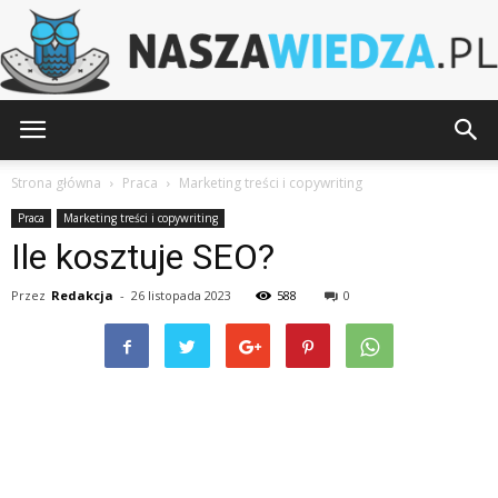
NaszaWiedza.pl
Strona główna
Praca
Marketing treści i copywriting
Praca
Marketing treści i copywriting
Ile kosztuje SEO?
Przez
Redakcja
-
26 listopada 2023
588
0