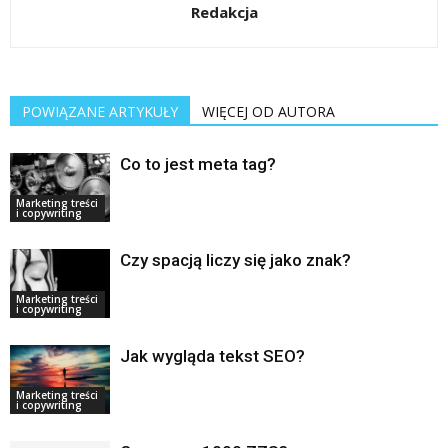
Redakcja
POWIĄZANE ARTYKUŁY
WIĘCEJ OD AUTORA
Co to jest meta tag?
Marketing treści
i copywriting
Czy spacją liczy się jako znak?
Marketing treści
i copywriting
Jak wygląda tekst SEO?
Marketing treści
i copywriting