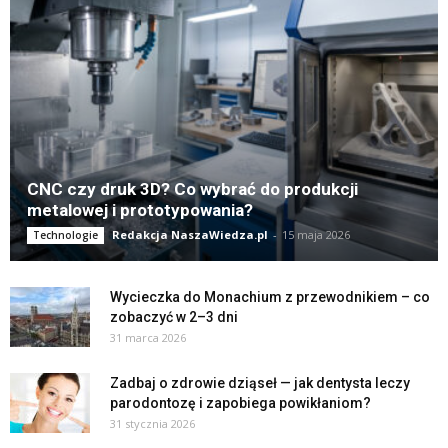
CNC czy druk 3D? Co wybrać do produkcji
metalowej i prototypowania?
Redakcja NaszaWiedza.pl
-
15 maja 2026
Technologie
Wycieczka do Monachium z przewodnikiem – co
zobaczyć w 2–3 dni
31 marca 2026
Zadbaj o zdrowie dziąseł — jak dentysta leczy
parodontozę i zapobiega powikłaniom?
31 stycznia 2026