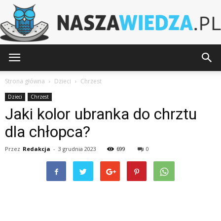
NaszaWiedza.pl
Strona główna
Dzieci
Chrzest
Dzieci
Chrzest
Jaki kolor ubranka do chrztu
dla chłopca?
Przez
Redakcja
-
3 grudnia 2023
699
0