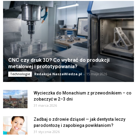
CNC czy druk 3D? Co wybrać do produkcji
metalowej i prototypowania?
Redakcja NaszaWiedza.pl
-
15 maja 2026
Technologie
Wycieczka do Monachium z przewodnikiem – co
zobaczyć w 2–3 dni
31 marca 2026
Zadbaj o zdrowie dziąseł — jak dentysta leczy
parodontozę i zapobiega powikłaniom?
31 stycznia 2026