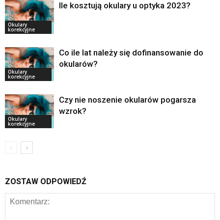
Ile kosztują okulary u optyka 2023?
Okulary
korekcyjne
Co ile lat należy się dofinansowanie do
okularów?
Okulary
korekcyjne
Czy nie noszenie okularów pogarsza
wzrok?
Okulary
korekcyjne
ZOSTAW ODPOWIEDŹ