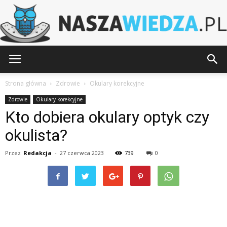
NaszaWiedza.pl
Strona główna
Zdrowie
Okulary korekcyjne
Zdrowie
Okulary korekcyjne
Kto dobiera okulary optyk czy
okulista?
Przez
Redakcja
-
27 czerwca 2023
739
0